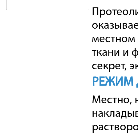
Протеоли
оказывае
местном
ткани и 
секрет, э
РЕЖИМ 
Местно, 
накладыв
растворо