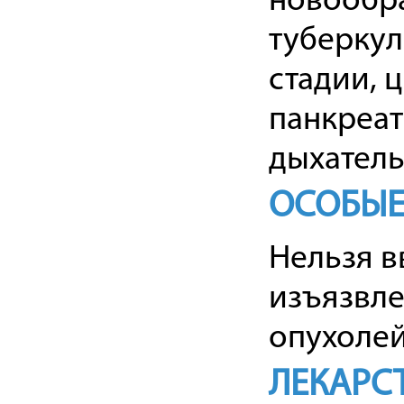
новообр
туберкуле
стадии, 
панкреат
дыхатель
ОСОБЫЕ
Нельзя в
изъязвле
опухолей
ЛЕКАРС