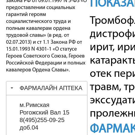
ПОКАЗА
закона РФ от 09.01.1997 N 5-ФЗ «О
предоставлении социальных
гарантий героям
Тромбофл
социалистического труда и
полным кавалерам ордена
дистрофи
трудовой славы» (в ред. от
02.07.2013) и ст 1.1 Закона РФ от
ирит, ир
15.01.1993 N 4301-1 «О статусе
Героев Советского Союза, Героев
катаракт
Российской Федерации и полных
кавалеров Ордена Славы».
отек пер
травм, т
ФАРМАЛАЙН АПТЕКА
экссудат
м.Римская
пролежни
Рогожский Вал 15
8(495)255-09-25
ФАРМАК
доб.04