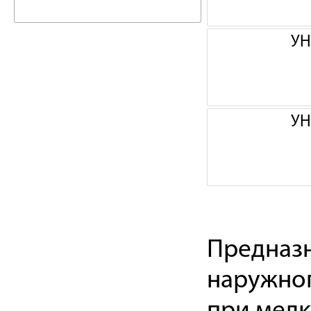
УН
УН
Предназн
наружног