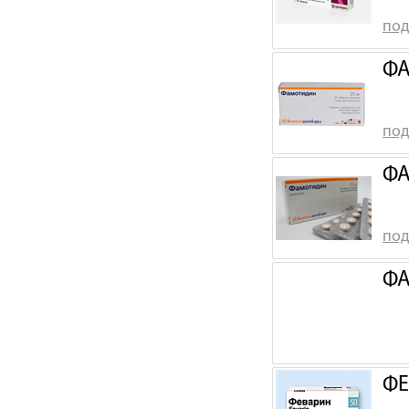
под
ФА
под
ФА
под
ФА
ФЕ