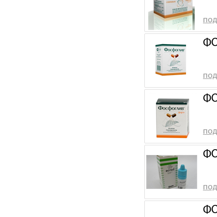
под
ФО
под
ФО
под
ФО
под
ФО