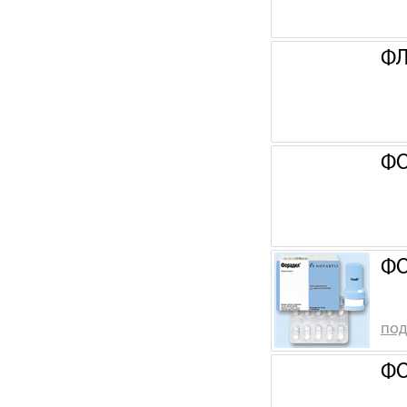
ФЛ
ФО
ФО
под
ФО