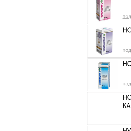
под
НО
под
НО
под
НО
КА