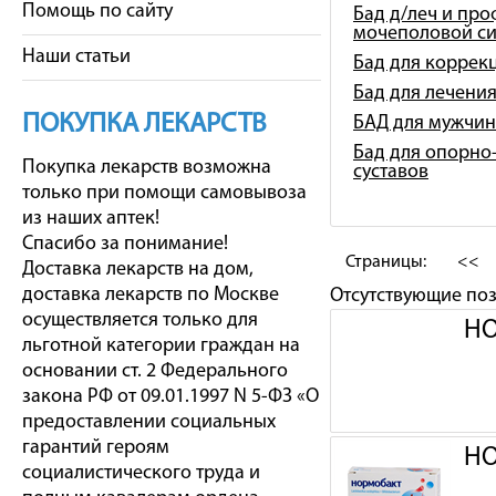
Помощь по сайту
Бад д/леч и про
мочеполовой с
Наши статьи
Бад для коррек
Бад для лечени
ПОКУПКА ЛЕКАРСТВ
БАД для мужчин
Бад для опорно-
Покупка лекарств возможна
суставов
только при помощи самовывоза
из наших аптек!
Спасибо за понимание!
Страницы:
<<
Доставка лекарств на дом,
доставка лекарств по Москве
Отсутствующие по
осуществляется только для
НО
льготной категории граждан на
основании ст. 2 Федерального
закона РФ от 09.01.1997 N 5-ФЗ «О
предоставлении социальных
гарантий героям
НО
социалистического труда и