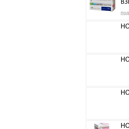
ВЗ
под
НО
НО
НО
НО