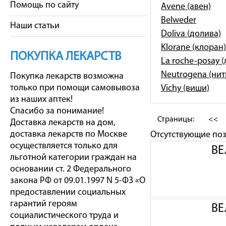
Помощь по сайту
Avene (авен)
Belweder
Наши статьи
Doliva (долива)
Klorane (клоран)
ПОКУПКА ЛЕКАРСТВ
La roche-posay 
Neutrogena (ни
Покупка лекарств возможна
только при помощи самовывоза
Vichy (виши)
из наших аптек!
Спасибо за понимание!
Страницы:
<<
Доставка лекарств на дом,
доставка лекарств по Москве
Отсутствующие по
осуществляется только для
ВЕ
льготной категории граждан на
основании ст. 2 Федерального
закона РФ от 09.01.1997 N 5-ФЗ «О
предоставлении социальных
гарантий героям
ВЕ
социалистического труда и