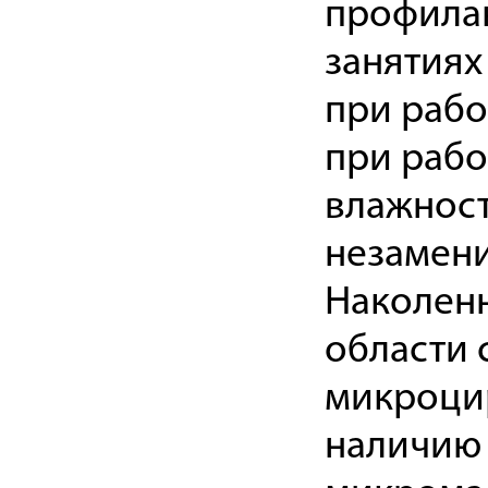
профилак
занятиях
при рабо
при рабо
влажнос
незамени
Наколенн
области 
микроцир
наличию