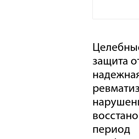
Целебные
защита о
надежная
ревматиз
нарушен
восстан
период