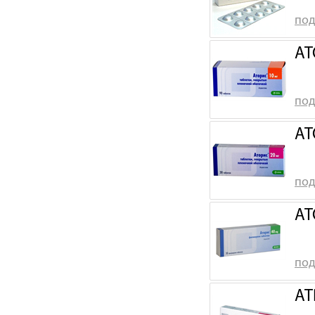
под
АТ
под
АТ
под
АТ
под
АТ