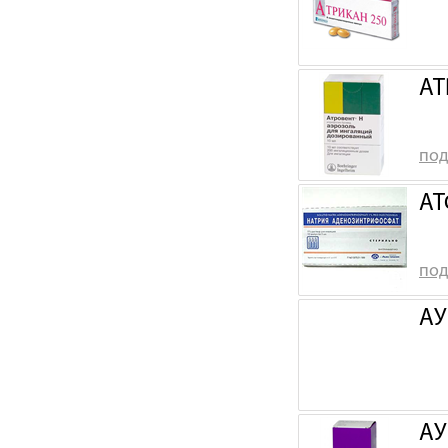
АТ
под
АТ
под
АУ
АУ