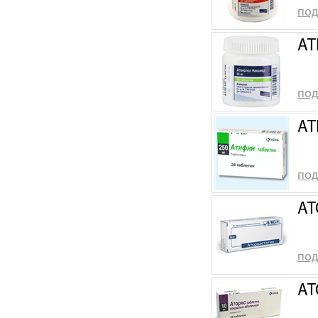
под
АТ
под
АТ
под
АТ
под
АТ