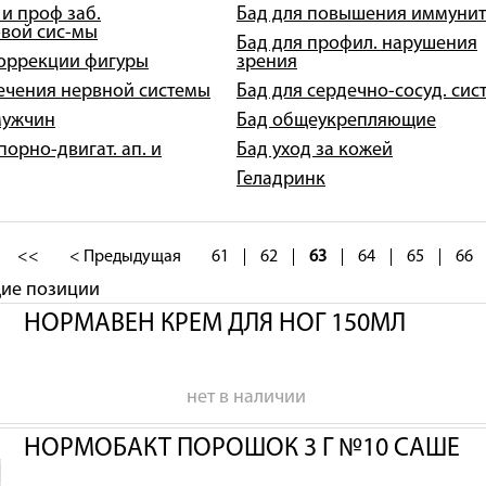
 и проф заб.
Бад для повышения иммунит
вой сис-мы
Бад для профил. нарушения
коррекции фигуры
зрения
лечения нервной системы
Бад для сердечно-сосуд. сис
мужчин
Бад общеукрепляющие
порно-двигат. ап. и
Бад уход за кожей
Геладринк
<<
< Предыдущая
61
62
63
64
65
66
щие позиции
НОРМАВЕН КРЕМ ДЛЯ НОГ 150МЛ
нет в наличии
НОРМОБАКТ ПОРОШОК 3 Г №10 САШЕ