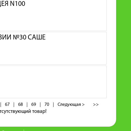
ЕЯ N100
НЗИИ №30 САШЕ
67
68
69
70
Следующая >
>>
тсутствующий товар!