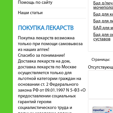
Помощь по сайту
Бад д/леч
мочеполо
Наши статьи
Бад для 
Бад для 
ПОКУПКА ЛЕКАРСТВ
БАД для 
Бад для о
Покупка лекарств возможна
суставов
только при помощи самовывоза
из наших аптек!
Спасибо за понимание!
Страницы:
Доставка лекарств на дом,
доставка лекарств по Москве
Отсутствую
осуществляется только для
льготной категории граждан на
основании ст. 2 Федерального
закона РФ от 09.01.1997 N 5-ФЗ «О
предоставлении социальных
гарантий героям
социалистического труда и