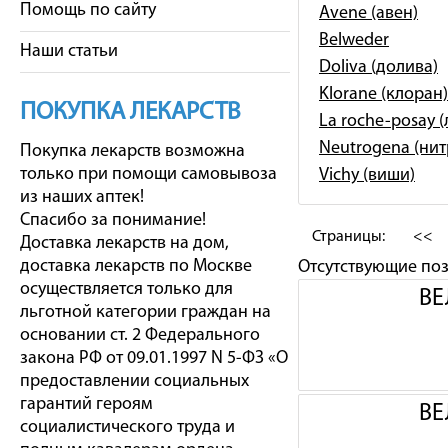
Помощь по сайту
Avene (авен)
Belweder
Наши статьи
Doliva (долива)
Klorane (клоран)
ПОКУПКА ЛЕКАРСТВ
La roche-posay 
Neutrogena (ни
Покупка лекарств возможна
только при помощи самовывоза
Vichy (виши)
из наших аптек!
Спасибо за понимание!
Страницы:
<<
Доставка лекарств на дом,
доставка лекарств по Москве
Отсутствующие по
осуществляется только для
ВЕ
льготной категории граждан на
основании ст. 2 Федерального
закона РФ от 09.01.1997 N 5-ФЗ «О
предоставлении социальных
гарантий героям
ВЕ
социалистического труда и